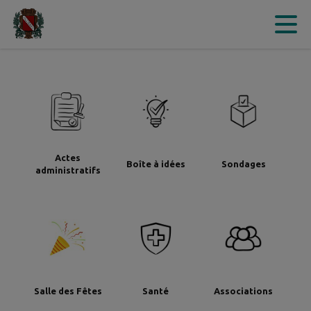
Contenu
Menu
Recherche
Pied de page
Actes
Boîte à idées
Sondages
administratifs
Salle des Fêtes
Santé
Associations