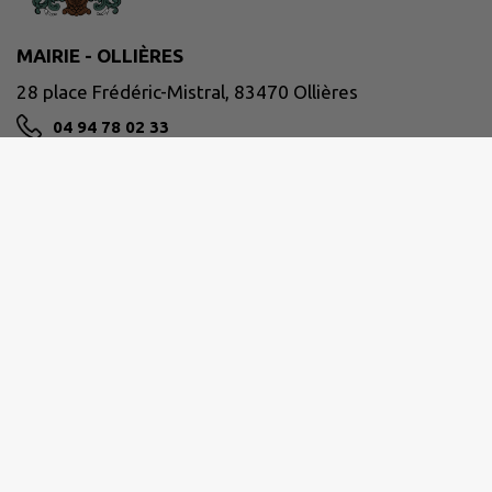
MAIRIE - OLLIÈRES
28 place Frédéric-Mistral, 83470 Ollières
04 94 78 02 33
NOUS CONTACTER
M'Y RENDRE
www.ollieres-83.com/
HORAIRES