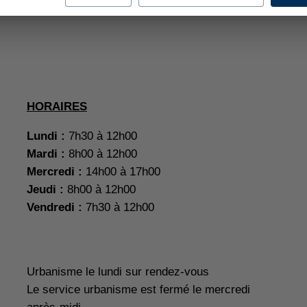
HORAIRES
Lundi :
7h30 à 12h00
Mardi :
8h00 à 12h00
Mercredi :
14h00 à 17h00
Jeudi :
8h00 à 12h00
Vendredi :
7h30 à 12h00
Urbanisme le lundi sur rendez-vous
Le service urbanisme est fermé le mercredi
après-midi.