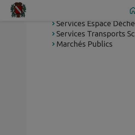
Contenu
Menu
Recherche
Pied de page
Services Eau et Assai
Services Espace Déche
Services Transports Sc
Marchés Publics