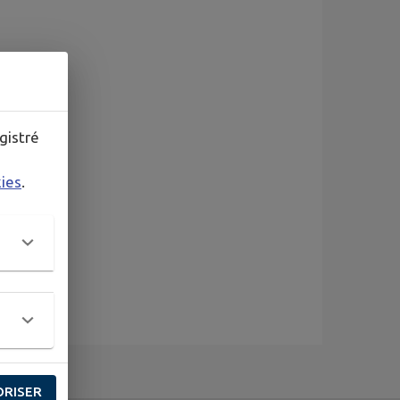
gistré
kies
.
ORISER