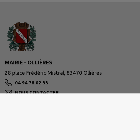
MAIRIE - OLLIÈRES
28 place Frédéric-Mistral, 83470 Ollières
04 94 78 02 33
NOUS CONTACTER
M'Y RENDRE
www.ollieres-83.com/