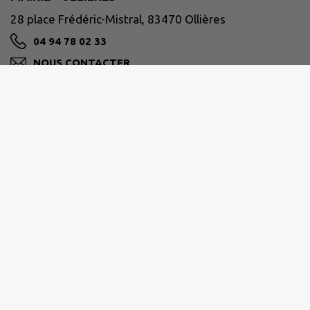
28 place Frédéric-Mistral, 83470 Ollières
04 94 78 02 33
NOUS CONTACTER
M'Y RENDRE
www.ollieres-83.com/
HORAIRES
Lundi :
7h30 à 12h00
Mardi :
8h00 à 12h00