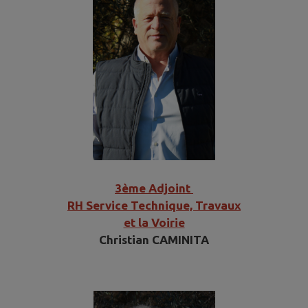
3ème Adjoint
RH Service Technique, Travaux
et la Voirie
Christian CAMINITA